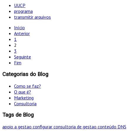
UUCP
programa
transmitir arquivos
Início
Anterior
1
2
3
Seguinte
Fim
Categorias do Blog
Como se faz?
O que é?
Marketing
Consultoria
Tags de Blog
apoio a gestao
configurar
consultoria de gestao
conteúdo
DNS