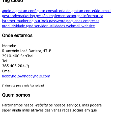
Tag Cloud
apoio a gestao
configurar
consultoria de gestao
conteúdo
email
gestaodemarketing
gestão
implementacaorgpd
informatica
internet
marketing
outlook
password
pequenas empresas
produtividade
rgpd
servidor
utilidades
webmail
website
Onde estamos
Morada:
R. António José Batista, 43-B.
2910-400 Setúbal
Tel:
265 405 204
(*)
Email:
hobbyholo@hobbyholo.com
(*) chamada para a rede fixa nacional
Quem somos
Partilhamos neste
website
os nossos serviços, mas poderá
saber ainda mais através das várias redes sociais em que