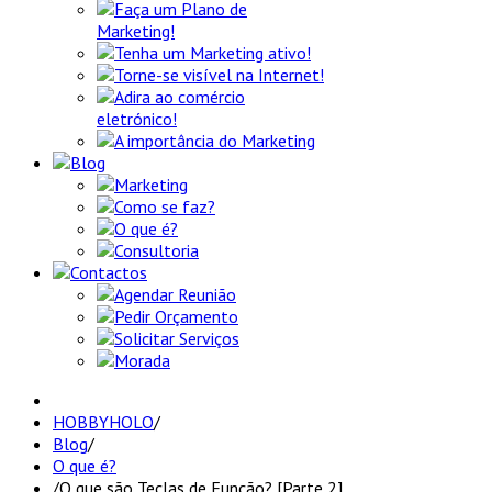
Faça um Plano de
Marketing!
Tenha um Marketing ativo!
Torne-se visível na Internet!
Adira ao comércio
eletrónico!
A importância do Marketing
Blog
Marketing
Como se faz?
O que é?
Consultoria
Contactos
Agendar Reunião
Pedir Orçamento
Solicitar Serviços
Morada
HOBBYHOLO
/
Blog
/
O que é?
/
O que são Teclas de Função? [Parte 2]