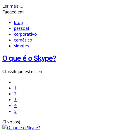
Ler mais ...
Tagged em
blog
pessoal
corporativo
temático
simples
O que é o Skype?
Classifique este item
1
2
3
4
5
(0 votos)