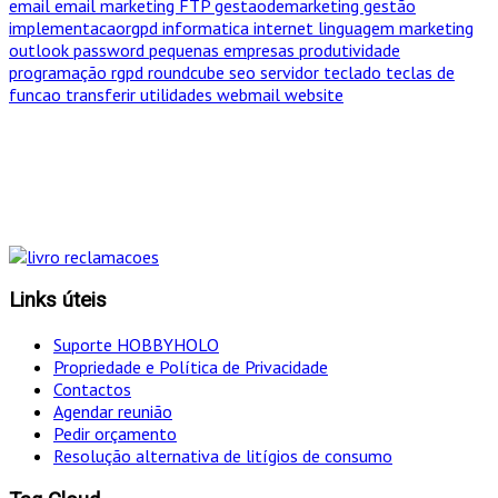
email
email marketing
FTP
gestaodemarketing
gestão
implementacaorgpd
informatica
internet
linguagem
marketing
outlook
password
pequenas empresas
produtividade
programação
rgpd
roundcube
seo
servidor
teclado
teclas de
funcao
transferir
utilidades
webmail
website
"Só optamos pelo caminho mais curto SE for em
simultâneo o mais eficaz!
Links úteis
Suporte HOBBYHOLO
Propriedade e Política de Privacidade
Contactos
Agendar reunião
Pedir orçamento
Resolução alternativa de litígios de consumo