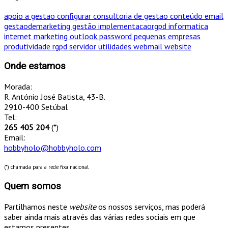
apoio a gestao
configurar
consultoria de gestao
conteúdo
email
gestaodemarketing
gestão
implementacaorgpd
informatica
internet
marketing
outlook
password
pequenas empresas
produtividade
rgpd
servidor
utilidades
webmail
website
Onde estamos
Morada:
R. António José Batista, 43-B.
2910-400 Setúbal
Tel:
265 405 204
(*)
Email:
hobbyholo@hobbyholo.com
(*) chamada para a rede fixa nacional
Quem somos
Partilhamos neste
website
os nossos serviços, mas poderá
saber ainda mais através das várias redes sociais em que
estamos presentes.