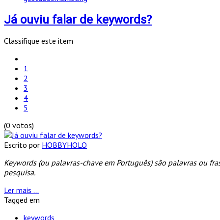
Já ouviu falar de keywords?
Classifique este item
1
2
3
4
5
(0 votos)
Escrito por
HOBBYHOLO
Keywords (ou palavras-chave em Português) são palavras ou fra
pesquisa.
Ler mais ...
Tagged em
keywords