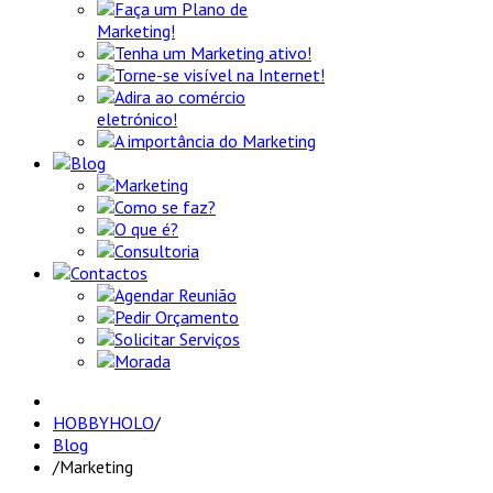
Faça um Plano de
Marketing!
Tenha um Marketing ativo!
Torne-se visível na Internet!
Adira ao comércio
eletrónico!
A importância do Marketing
Blog
Marketing
Como se faz?
O que é?
Consultoria
Contactos
Agendar Reunião
Pedir Orçamento
Solicitar Serviços
Morada
HOBBYHOLO
/
Blog
/
Marketing