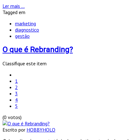
Ler mais ...
Tagged em
marketing
diagnostico
gestão
O que é Rebranding?
Classifique este item
1
2
3
4
5
(0 votos)
Escrito por
HOBBYHOLO