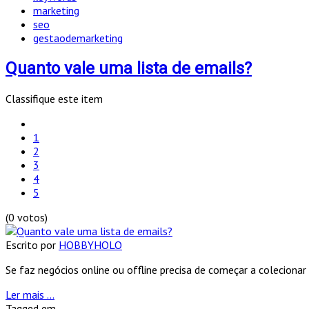
marketing
seo
gestaodemarketing
Quanto vale uma lista de emails?
Classifique este item
1
2
3
4
5
(0 votos)
Escrito por
HOBBYHOLO
Se faz negócios online ou offline precisa de começar a colecionar
Ler mais ...
Tagged em