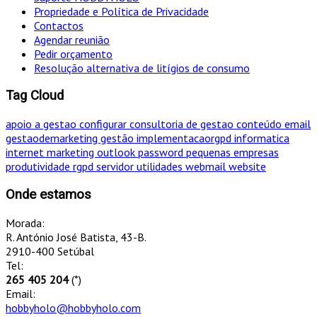
Propriedade e Política de Privacidade
Contactos
Agendar reunião
Pedir orçamento
Resolução alternativa de litígios de consumo
Tag Cloud
apoio a gestao
configurar
consultoria de gestao
conteúdo
email
gestaodemarketing
gestão
implementacaorgpd
informatica
internet
marketing
outlook
password
pequenas empresas
produtividade
rgpd
servidor
utilidades
webmail
website
Onde estamos
Morada:
R. António José Batista, 43-B.
2910-400 Setúbal
Tel:
265 405 204
(*)
Email:
hobbyholo@hobbyholo.com