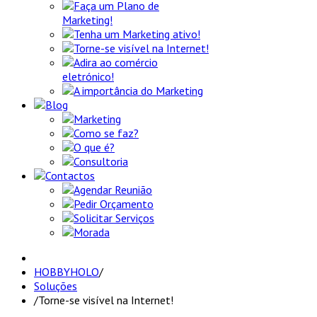
Faça um Plano de
Marketing!
Tenha um Marketing ativo!
Torne-se visível na Internet!
Adira ao comércio
eletrónico!
A importância do Marketing
Blog
Marketing
Como se faz?
O que é?
Consultoria
Contactos
Agendar Reunião
Pedir Orçamento
Solicitar Serviços
Morada
HOBBYHOLO
/
Soluções
/
Torne-se visível na Internet!