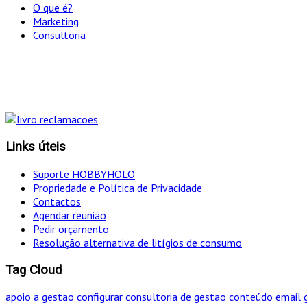
O que é?
Marketing
Consultoria
"Só optamos pelo ca
Links úteis
Suporte HOBBYHOLO
Propriedade e Política de Privacidade
Contactos
Agendar reunião
Pedir orçamento
Resolução alternativa de litígios de consumo
Tag Cloud
apoio a gestao
configurar
consultoria de gestao
conteúdo
email