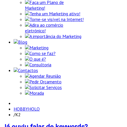
Faça um Plano de
Marketing!
Tenha um Marketing ativo!
Torne-se visível na Internet!
Adira ao comércio
eletrónico!
A importância do Marketing
Blog
Marketing
Como se faz?
O que é?
Consultoria
Contactos
Agendar Reunião
Pedir Orçamento
Solicitar Serviços
Morada
HOBBYHOLO
/
K2
Já ouviu falar de keywords?