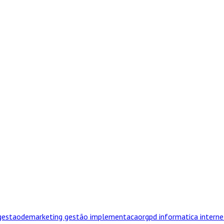
minho mais curto SE for em simultâneo o mais efic
gestaodemarketing
gestão
implementacaorgpd
informatica
intern