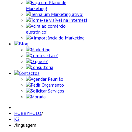
Faça um Plano de
Marketing!
Tenha um Marketing ativo!
Torne-se visível na Internet!
Adira ao comércio
eletrónico!
A importância do Marketing
Blog
Marketing
Como se faz?
O que é?
Consultoria
Contactos
Agendar Reunião
Pedir Orçamento
Solicitar Serviços
Morada
HOBBYHOLO
/
K2
/
linguagem