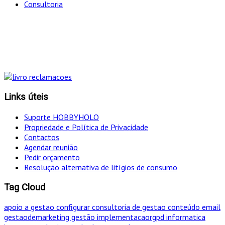
Consultoria
"Só optamos pelo caminho mais curto SE for em
simultâneo o mais eficaz!
Links úteis
Suporte HOBBYHOLO
Propriedade e Política de Privacidade
Contactos
Agendar reunião
Pedir orçamento
Resolução alternativa de litígios de consumo
Tag Cloud
apoio a gestao
configurar
consultoria de gestao
conteúdo
email
gestaodemarketing
gestão
implementacaorgpd
informatica