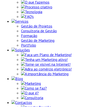
O que fazemos
Processo criativo
Tecnologia
FAQ's
Serviços
Gestão de Projetos
Consultoria de Gestão
Formação
Gestão de Marketing
Portfolio
Soluções
Faça um Plano de Marketing!
Tenha um Marketing ativo!
Torne-se visível na Internet!
Adira ao comércio eletrónico!
A importância do Marketing
Blog
Marketing
Como se faz?
O que é?
Consultoria
Contactos