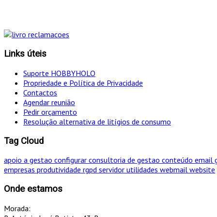
"Só optamos pelo ca
Links úteis
Suporte HOBBYHOLO
Propriedade e Política de Privacidade
Contactos
Agendar reunião
Pedir orçamento
Resolução alternativa de litígios de consumo
Tag Cloud
apoio a gestao
configurar
consultoria de gestao
conteúdo
email
empresas
produtividade
rgpd
servidor
utilidades
webmail
website
Onde estamos
Morada: