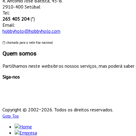
R. António José Batista, 43-B.
2910-400 Setúbal
Tel:
265 405 204
(*)
Email:
hobbyholo@hobbyholo.com
(*) chamada para a rede fixa nacional
Quem somos
Partilhamos neste
website
os nossos serviços, mas poderá saber 
Siga-nos
Copyright © 2002~2026. Todos os direitos reservados.
Gotp Top
Home
Empresa