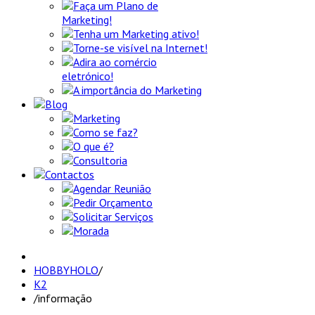
Faça um Plano de
Marketing!
Tenha um Marketing ativo!
Torne-se visível na Internet!
Adira ao comércio
eletrónico!
A importância do Marketing
Blog
Marketing
Como se faz?
O que é?
Consultoria
Contactos
Agendar Reunião
Pedir Orçamento
Solicitar Serviços
Morada
HOBBYHOLO
/
K2
/
informação