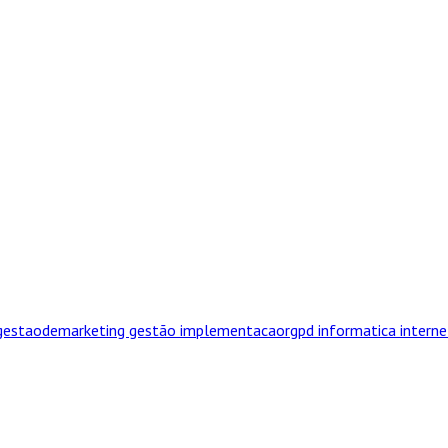
minho mais curto SE for em simultâneo o mais efic
gestaodemarketing
gestão
implementacaorgpd
informatica
intern