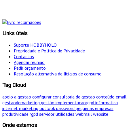
simultâneo o mais eficaz!
Links úteis
Suporte HOBBYHOLO
Propriedade e Política de Privacidade
Contactos
Agendar reunião
Pedir orçamento
Resolução alternativa de litígios de consumo
Tag Cloud
apoio a gestao
configurar
consultoria de gestao
conteúdo
email
gestaodemarketing
gestão
implementacaorgpd
informatica
internet
marketing
outlook
password
pequenas empresas
produtividade
rgpd
servidor
utilidades
webmail
website
Onde estamos