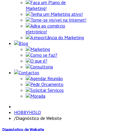
Faça um Plano de
Marketing!
Tenha um Marketing ativo!
Torne-se visível na Internet!
Adira ao comércio
eletrónico!
A importância do Marketing
Blog
Marketing
Como se faz?
O que é?
Consultoria
Contactos
Agendar Reunião
Pedir Orçamento
Solicitar Serviços
Morada
HOBBYHOLO
/
Diagnóstico de Website
Diagnóstico de Website