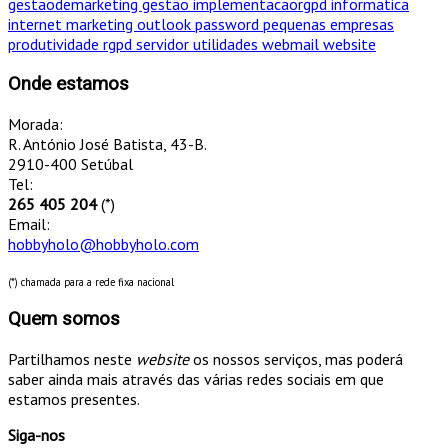
gestaodemarketing
gestão
implementacaorgpd
informatica
internet
marketing
outlook
password
pequenas empresas
produtividade
rgpd
servidor
utilidades
webmail
website
Onde estamos
Morada:
R. António José Batista, 43-B.
2910-400 Setúbal
Tel:
265 405 204
(*)
Email:
hobbyholo@hobbyholo.com
(*) chamada para a rede fixa nacional
Quem somos
Partilhamos neste
website
os nossos serviços, mas poderá
saber ainda mais através das várias redes sociais em que
estamos presentes.
Siga-nos