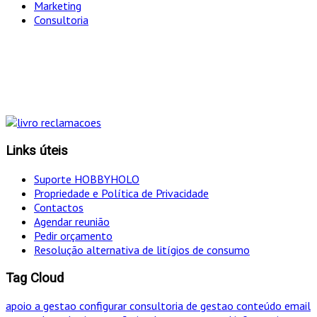
Marketing
Consultoria
"Só optamos pelo caminho mais curto SE for em
simultâneo o mais eficaz!
Links úteis
Suporte HOBBYHOLO
Propriedade e Política de Privacidade
Contactos
Agendar reunião
Pedir orçamento
Resolução alternativa de litígios de consumo
Tag Cloud
apoio a gestao
configurar
consultoria de gestao
conteúdo
email