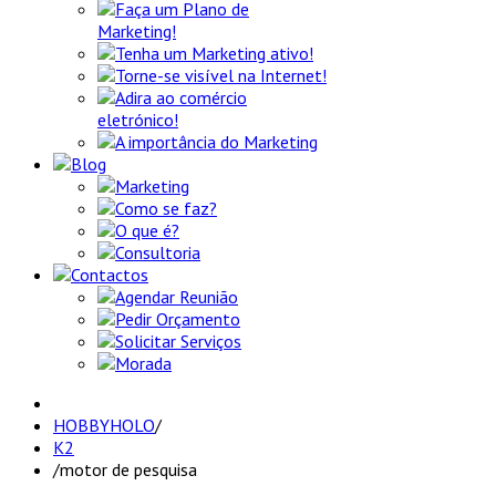
Faça um Plano de
Marketing!
Tenha um Marketing ativo!
Torne-se visível na Internet!
Adira ao comércio
eletrónico!
A importância do Marketing
Blog
Marketing
Como se faz?
O que é?
Consultoria
Contactos
Agendar Reunião
Pedir Orçamento
Solicitar Serviços
Morada
HOBBYHOLO
/
K2
/
motor de pesquisa