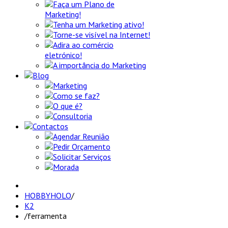
Faça um Plano de
Marketing!
Tenha um Marketing ativo!
Torne-se visível na Internet!
Adira ao comércio
eletrónico!
A importância do Marketing
Blog
Marketing
Como se faz?
O que é?
Consultoria
Contactos
Agendar Reunião
Pedir Orçamento
Solicitar Serviços
Morada
HOBBYHOLO
/
K2
/
ferramenta