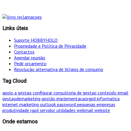
Links úteis
Suporte HOBBYHOLO
Propriedade e Política de Privacidade
Contactos
Agendar reunião
Pedir orçamento
Resolução alternativa de litígios de consumo
Tag Cloud
apoio a gestao
configurar
consultoria de gestao
conteúdo
email
gestaodemarketing
gestão
implementacaorgpd
informatica
internet
marketing
outlook
password
pequenas empresas
produtividade
rgpd
servidor
utilidades
webmail
website
Onde estamos